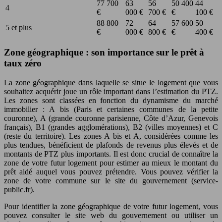
77 700
63
56
50 400
44
4
€
000 €
700 €
€
100 €
88 800
72
64
57 600
50
5 et plus
€
000 €
800 €
€
400 €
Zone géographique : son importance sur le prêt à
taux zéro
La zone géographique dans laquelle se situe le logement que vous
souhaitez acquérir joue un rôle important dans l’estimation du PTZ.
Les zones sont classées en fonction du dynamisme du marché
immobilier : A bis (Paris et certaines communes de la petite
couronne), A (grande couronne parisienne, Côte d’Azur, Genevois
français), B1 (grandes agglomérations), B2 (villes moyennes) et C
(reste du territoire). Les zones A bis et A, considérées comme les
plus tendues, bénéficient de plafonds de revenus plus élevés et de
montants de PTZ plus importants. Il est donc crucial de connaître la
zone de votre futur logement pour estimer au mieux le montant du
prêt aidé auquel vous pouvez prétendre. Vous pouvez vérifier la
zone de votre commune sur le site du gouvernement (service-
public.fr).
Pour identifier la zone géographique de votre futur logement, vous
pouvez consulter le site web du gouvernement ou utiliser un