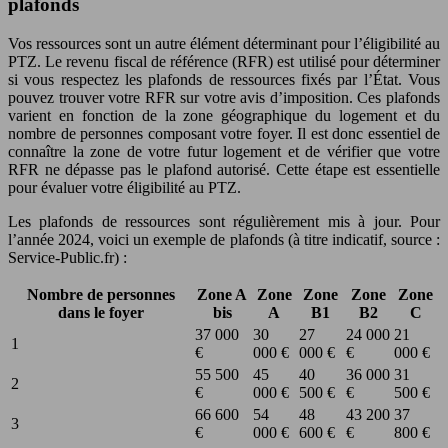
plafonds
Vos ressources sont un autre élément déterminant pour l’éligibilité au
PTZ. Le revenu fiscal de référence (RFR) est utilisé pour déterminer
si vous respectez les plafonds de ressources fixés par l’État. Vous
pouvez trouver votre RFR sur votre avis d’imposition. Ces plafonds
varient en fonction de la zone géographique du logement et du
nombre de personnes composant votre foyer. Il est donc essentiel de
connaître la zone de votre futur logement et de vérifier que votre
RFR ne dépasse pas le plafond autorisé. Cette étape est essentielle
pour évaluer votre éligibilité au PTZ.
Les plafonds de ressources sont régulièrement mis à jour. Pour
l’année 2024, voici un exemple de plafonds (à titre indicatif, source :
Service-Public.fr) :
Nombre de personnes
Zone A
Zone
Zone
Zone
Zone
dans le foyer
bis
A
B1
B2
C
37 000
30
27
24 000
21
1
€
000 €
000 €
€
000 €
55 500
45
40
36 000
31
2
€
000 €
500 €
€
500 €
66 600
54
48
43 200
37
3
€
000 €
600 €
€
800 €