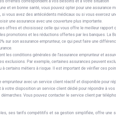
s offertes correspondent à vos besoins et à votre situation
eune et en bonne santé, vous pouvez opter pour une assurance 
, si vous avez des antécédents médicaux ou si vous exercez un
choisir une assurance avec une couverture plus importante.
s offres et choisissez celle qui vous offre le meilleur rapport q
 les promotions et les réductions offertes par les banques. La 
0% sur son assurance emprunteur, ce qui peut faire une différen
surance.
ent les conditions générales de l’assurance emprunteur et assur
es exclusions. Par exemple, certaines assurances peuvent exclu
 à certains métiers à risque. Il est important de vérifier ces poi
emprunteur avec un service client réactif et disponible pour ré
à votre disposition un service client dédié pour répondre à vos
démarches. Vous pouvez contacter le service client par télépho
es, ses tarifs compétitifs et sa gestion simplifiée, offre une s