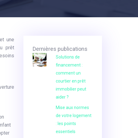
 et une
u prêt
Dernières publications
besoins
Solutions de
financement :
comment un
courtier en prêt
verture
immobilier peut
aider ?
Mise aux normes
de votre logement
on
: les points
enfant
essentiels
opter