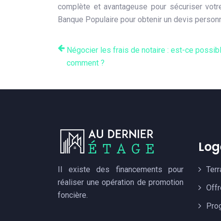
complète et avantageuse pour sécuriser votre
Banque Populaire pour obtenir un devis personn
Négocier les frais de notaire : est-ce possib
comment ?
Log
Il existe des financements pour
Terr
réaliser une opération de promotion
Off
foncière.
Pro