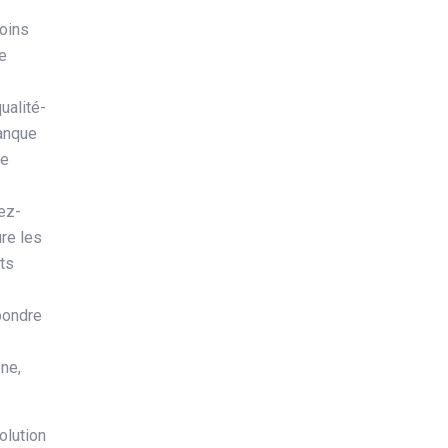
moins
e
ualité-
Banque
ce
ez-
re les
nts
pondre
ne,
olution