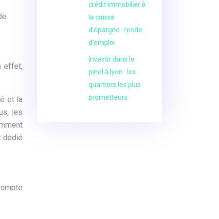
crédit immobilier à
de
la caisse
d’épargne : mode
d’emploi
Investir dans le
 effet,
pinel à lyon : les
quartiers les plus
prometteurs
é et la
us, les
tamment
t dédié
 compte