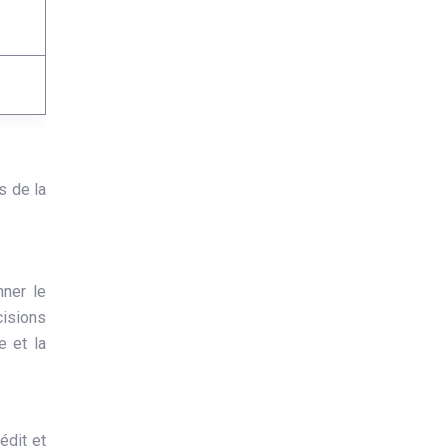
s de la
nner le
cisions
e et la
édit et