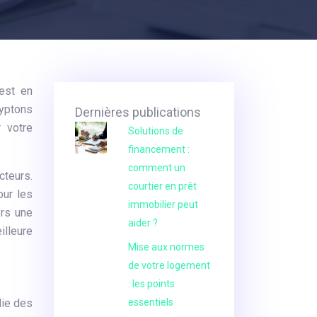
est en
ryptons
Dernières publications
r votre
Solutions de
financement :
comment un
cteurs.
courtier en prêt
our les
immobilier peut
ers une
aider ?
illeure
Mise aux normes
de votre logement
: les points
die des
essentiels