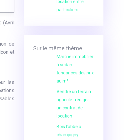
location entre
particuliers
 (Avril
tion de
Sur le même thème
lcon et
Marché immobilier
à sedan :
tendances des prix
au m²
ur les
pations
Vendre un terrain
nsables
agricole : rédiger
un contrat de
location
Bois l’abbé à
champigny :