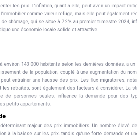
ter les prix. L’inflation, quant à elle, peut avoir un impact mitig
s l’immobilier comme valeur refuge, mais elle peut également réd
 de chômage, qui se situe à 7.2% au premier trimestre 2024, in
ique une économie locale solide et attractive.
 à environ 143 000 habitants selon les dernières données, a un
oissement de la population, couplé à une augmentation du no
peut entraîner une hausse des prix. Les flux migratoires, no
s et les retraités, sont également des facteurs à considérer. La st
te de personnes seules, influence la demande pour des ty
es petits appartements.
nde
un déterminant majeur des prix immobiliers. Un nombre élevé d
on à la baisse sur les prix, tandis qu’une forte demande et un