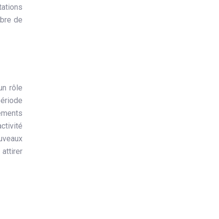
ations
mbre de
un rôle
période
nements
tivité
ouveaux
attirer