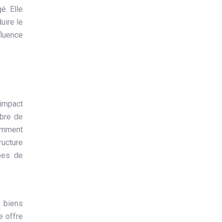
é. Elle
uire le
fluence
 impact
mbre de
tamment
ructure
pes de
e biens
e offre