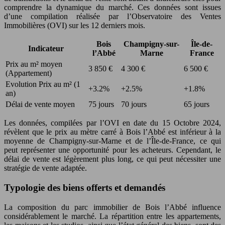
comprendre la dynamique du marché. Ces données sont issues
d’une compilation réalisée par l’Observatoire des Ventes
Immobilières (OVI) sur les 12 derniers mois.
Bois
Champigny-sur-
Île-de-
Indicateur
l’Abbé
Marne
France
Prix au m² moyen
3 850 €
4 300 €
6 500 €
(Appartement)
Evolution Prix au m² (1
+3.2%
+2.5%
+1.8%
an)
Délai de vente moyen
75 jours
70 jours
65 jours
Les données, compilées par l’OVI en date du 15 Octobre 2024,
révèlent que le prix au mètre carré à Bois l’Abbé est inférieur à la
moyenne de Champigny-sur-Marne et de l’Île-de-France, ce qui
peut représenter une opportunité pour les acheteurs. Cependant, le
délai de vente est légèrement plus long, ce qui peut nécessiter une
stratégie de vente adaptée.
Typologie des biens offerts et demandés
La composition du parc immobilier de Bois l’Abbé influence
considérablement le marché. La répartition entre les appartements,