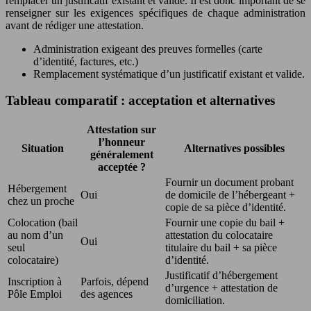
remplacer un justificatif existant et valide. Il est donc important de se
renseigner sur les exigences spécifiques de chaque administration
avant de rédiger une attestation.
Administration exigeant des preuves formelles (carte
d’identité, factures, etc.)
Remplacement systématique d’un justificatif existant et valide.
Tableau comparatif : acceptation et alternatives
Attestation sur
l’honneur
Situation
Alternatives possibles
généralement
acceptée ?
Fournir un document probant
Hébergement
Oui
de domicile de l’hébergeant +
chez un proche
copie de sa pièce d’identité.
Colocation (bail
Fournir une copie du bail +
au nom d’un
attestation du colocataire
Oui
seul
titulaire du bail + sa pièce
colocataire)
d’identité.
Justificatif d’hébergement
Inscription à
Parfois, dépend
d’urgence + attestation de
Pôle Emploi
des agences
domiciliation.