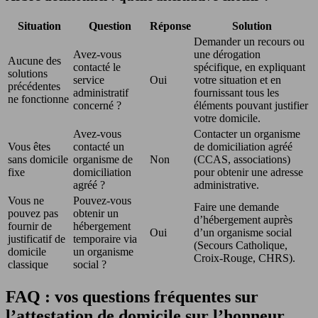
Situation
Question
Réponse
Solution
Demander un recours ou
Avez-vous
une dérogation
Aucune des
contacté le
spécifique, en expliquant
solutions
service
Oui
votre situation et en
précédentes
administratif
fournissant tous les
ne fonctionne
concerné ?
éléments pouvant justifier
votre domicile.
Avez-vous
Contacter un organisme
Vous êtes
contacté un
de domiciliation agréé
sans domicile
organisme de
Non
(CCAS, associations)
fixe
domiciliation
pour obtenir une adresse
agréé ?
administrative.
Vous ne
Pouvez-vous
Faire une demande
pouvez pas
obtenir un
d’hébergement auprès
fournir de
hébergement
Oui
d’un organisme social
justificatif de
temporaire via
(Secours Catholique,
domicile
un organisme
Croix-Rouge, CHRS).
classique
social ?
FAQ : vos questions fréquentes sur
l’attestation de domicile sur l’honneur