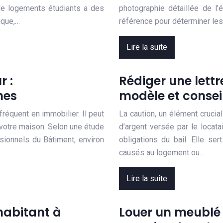
de logements étudiants a des
photographie détaillée de l
ique,…
référence pour déterminer le
Lire la suite
r :
Rédiger une lettr
hes
modèle et consei
équent en immobilier. Il peut
La caution, un élément crucia
e votre maison. Selon une étude
d’argent versée par le locata
sionnels du Bâtiment, environ
obligations du bail. Elle s
causés au logement ou…
Lire la suite
habitant à
Louer un meublé à