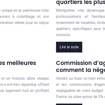
quartiers les plu
me unique et un patrimoine riche
Montpellier, ville dynamique
maisons à colombage et son
professionnels et famill
ination idéale pour un séjour
notamment de meublés, incite 
quartiers spécifiques pour t
conseils…
Lire la suite
les meilleures
Commission d’ag
comment la négo
 et en histoire, attire chaque
Vendre ou louer un bien immo
n y est très répandue, offrant
et les commissions d’agen
un logement tout en profitant
négligeable de votre budget
France se situe autour de 5% 