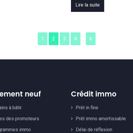
Lire la suite
1
2
3
4
…
6
ement neuf
Crédit immo
ains à bâtir
Prêt in fine
res des promoteurs
Prêt immo amortissable
grammes immo
Délai de réflexion