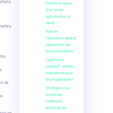
utions.
Estimer la valeur
d’un terrain
agricole pour la
vente
nelles,
Rôle de
l’assurance dans la
valorisation des
biens immobiliers
nts,
Logements
classés F : quelles
s,
implications pour
les propriétaires ?
es de
Stratégies pour
trouver les
e,
meilleures
annonces de
ssés en