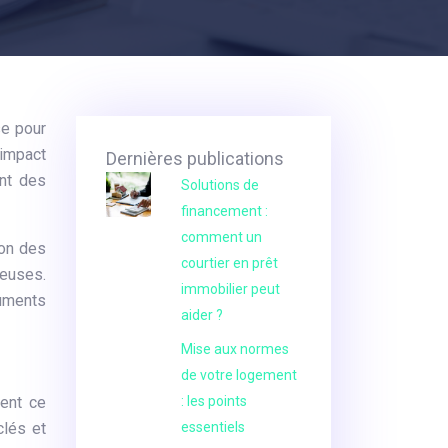
se pour
’impact
Dernières publications
ont des
Solutions de
financement :
comment un
ion des
courtier en prêt
ueuses.
immobilier peut
ruments
aider ?
Mise aux normes
de votre logement
sent ce
: les points
clés et
essentiels