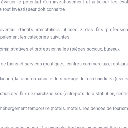
évaluer le potentiel d’un investissement et anticiper les évol
 tout investisseur doit connaître.
ventail d’actifs immobiliers utilisés à des fins profession
cipalement les catégories suivantes :
dministratives et professionnelles (sièges sociaux, bureaux
 de biens et services (boutiques, centres commerciaux, restaura
duction, la transformation et le stockage de marchandises (usine
tion des flux de marchandises (entrepôts de distribution, centr
hébergement temporaire (hôtels, motels, résidences de tourism
s plus spécifiques. Par exemple, les bureaux peuvent être cla