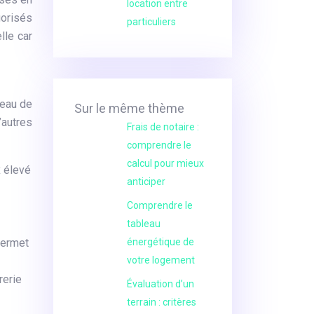
location entre
gorisés
particuliers
lle car
veau de
Sur le même thème
’autres
Frais de notaire :
comprendre le
calcul pour mieux
x élevé
anticiper
Comprendre le
tableau
 permet
énergétique de
votre logement
rerie
Évaluation d’un
terrain : critères