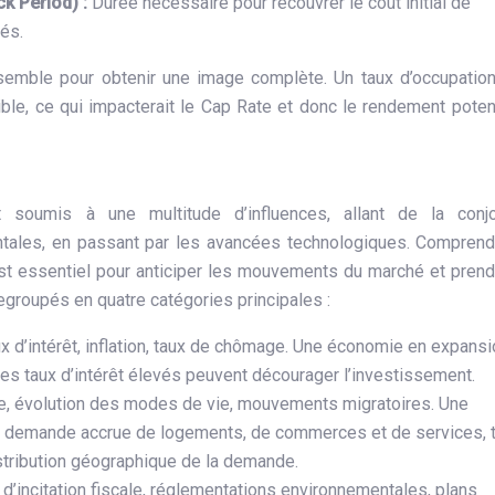
ck Period) :
Durée nécessaire pour recouvrer le coût initial de
és.
ensemble pour obtenir une image complète. Un taux d’occupatio
ble, ce qui impacterait le Cap Rate et donc le rendement poten
 soumis à une multitude d’influences, allant de la conjo
ales, en passant par les avancées technologiques. Comprend
est essentiel pour anticiper les mouvements du marché et pren
egroupés en quatre catégories principales :
x d’intérêt, inflation, taux de chômage. Une économie en expansi
des taux d’intérêt élevés peuvent décourager l’investissement.
, évolution des modes de vie, mouvements migratoires. Une
e demande accrue de logements, de commerces et de services, 
istribution géographique de la demande.
’incitation fiscale, réglementations environnementales, plans