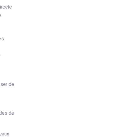
irecte
s
es
n
yser de
odes de
reaux