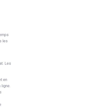
 temps
s les
at. Les
t en
 ligne.
s
e