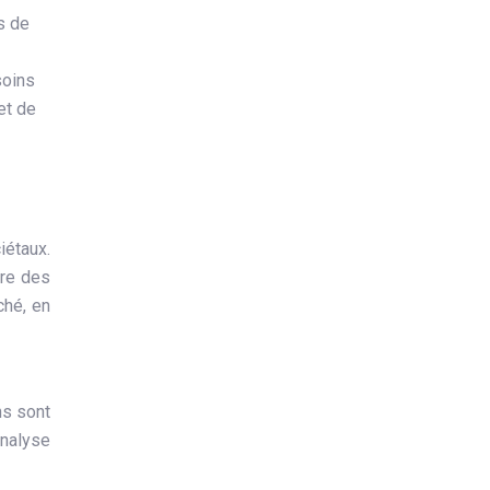
s de
soins
et de
étaux.
dre des
ché, en
ns sont
nalyse