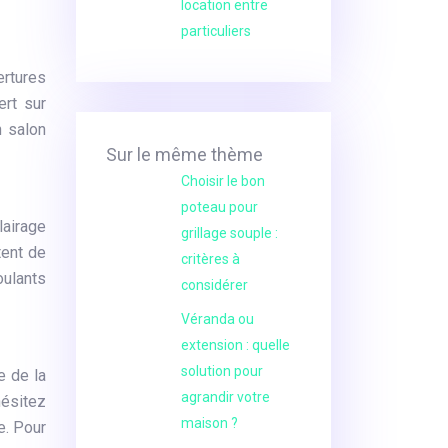
location entre
particuliers
rtures
ert sur
n salon
Sur le même thème
Choisir le bon
poteau pour
lairage
grillage souple :
tent de
critères à
oulants
considérer
Véranda ou
extension : quelle
solution pour
e de la
agrandir votre
hésitez
maison ?
e. Pour