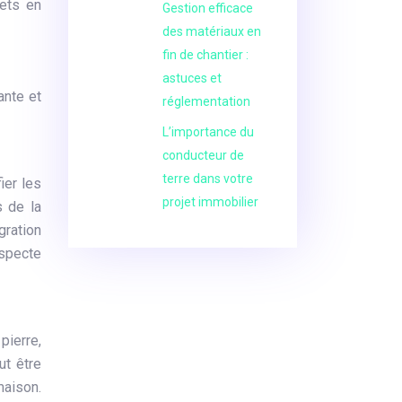
ets en
Gestion efficace
des matériaux en
fin de chantier :
astuces et
ante et
réglementation
L’importance du
conducteur de
terre dans votre
ier les
projet immobilier
s de la
gration
especte
pierre,
ut être
maison.