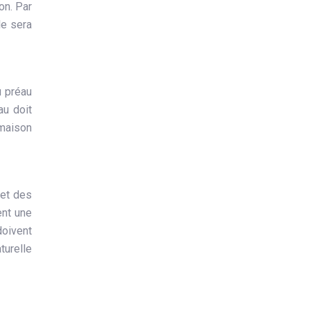
on. Par
le sera
u préau
au doit
 maison
 et des
ent une
doivent
turelle