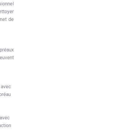
sionnel
ettoyer
rmet de
 préaux
peuvent
, avec
 préau
 avec
uction