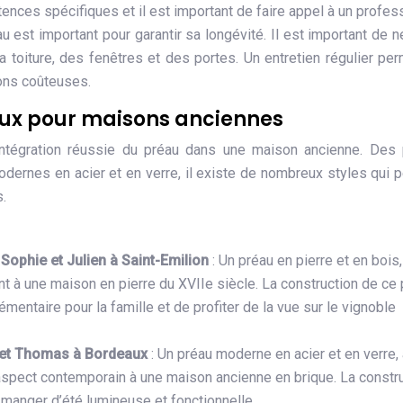
nces spécifiques et il est important de faire appel à un profes
éau est important pour garantir sa longévité. Il est important de n
 la toiture, des fenêtres et des portes. Un entretien régulier pe
ions coûteuses.
aux pour maisons anciennes
intégration réussie du préau dans une maison ancienne. Des
modernes en acier et en verre, il existe de nombreux styles qui 
s.
ophie et Julien à Saint-Emilion
: Un préau en pierre et en bois
ment à une maison en pierre du XVIIe siècle. La construction de ce
entaire pour la famille et de profiter de la vue sur le vignoble
e et Thomas à Bordeaux
: Un préau moderne en acier et en verre,
 aspect contemporain à une maison ancienne en brique. La constr
 manger d’été lumineuse et fonctionnelle.