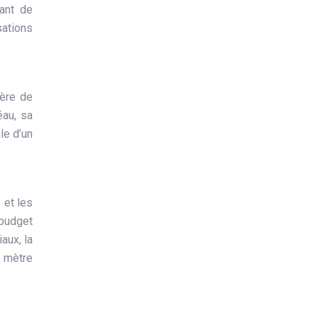
tant de
sations
ière de
éau, sa
le d’un
 et les
 budget
aux, la
r mètre